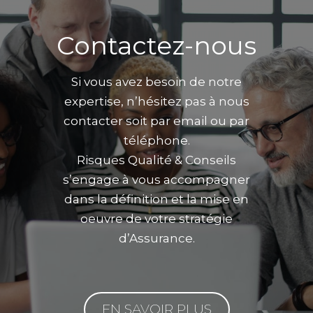
Contactez-nous
Si vous avez besoin de notre
expertise, n’hésitez pas à nous
contacter soit par email ou par
téléphone.
Risques Qualité & Conseils
s’engage à vous accompagner
dans la définition et la mise en
oeuvre de votre stratégie
d’Assurance.
EN SAVOIR PLUS